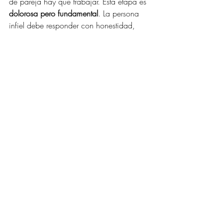
de pareja hay que trabajar. Esta etapa es 
dolorosa pero fundamental
. La persona 
infiel debe responder con honestidad, 
pero también con tacto. “Fue con una 
persona del gimnasio que me hacía 
sentir vivo” es mucho más útil que “es que 
estaba más buena que tú”. Diplomacia 
emocional, por favor.
3. Etapa de compromiso y 
reparación
Si ambos deciden seguir, se abre un 
periodo de reconstrucción. Aquí se 
establecen 
nuevas reglas del juego
, se 
recuperan hábitos de conexión, y se 
trabaja en la 
reparación emocional
.
Esto incluye pedir perdón (el de verdad, 
no el “ya te pedí perdón, supéralo”), 
poner fin real al vínculo con la tercera 