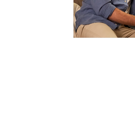
CA
Dirección
Paseo Rosales 46, Edificio Victoria
6ºA, Molina de Segura, Murcia