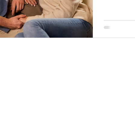
RMELO HURTADO PSICÓ
Contacto
+34 648 408 748
,
+34 648 408 748